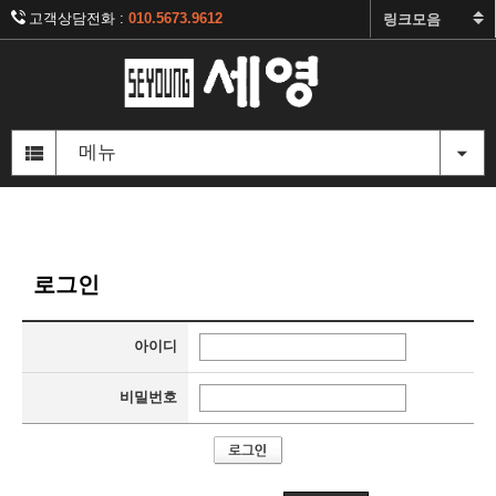
고객상담전화 :
010.5673.9612
주
메
메뉴
뉴
영
역
본
문
영
로그인
역
아이디
비밀번호