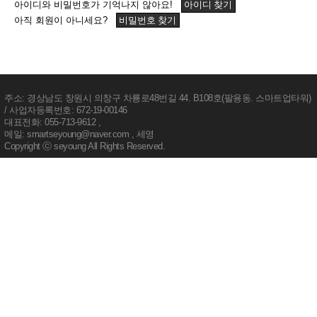
아이디와 비밀번호가 기억나지 않아요!
아이디 찾기
아직 회원이 아니세요?
비밀번호 찾기
주소: 경상남도 창원시 의창구 차룡로48번길 44. B108호(팔용동. 스마트업타워)
/ 사업자등록번호: 672-19-00146
대표전화: 055-713-9612 ,
메일: smartseyoung@naver.com , 세영
Copyright ⓒ
seyoung
All Rights Reserved.